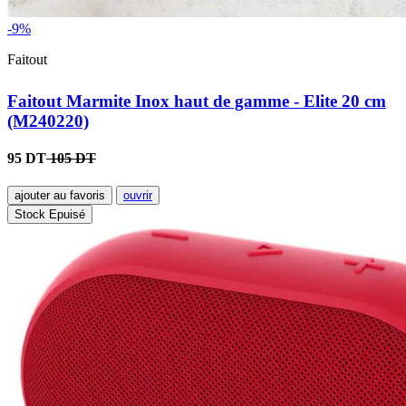
-9%
Faitout
Faitout Marmite Inox haut de gamme - Elite 20 cm
(M240220)
95 DT
105 DT
ajouter au favoris
ouvrir
Stock Epuisé