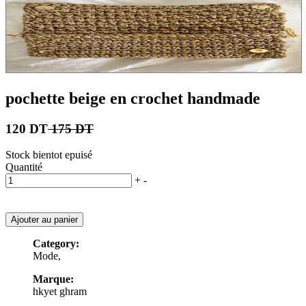
pochette beige en crochet handmade
120 DT
175 DT
Stock bientot epuisé
Quantité
+
-
Ajouter au panier
Category:
Mode,
Marque:
hkyet ghram