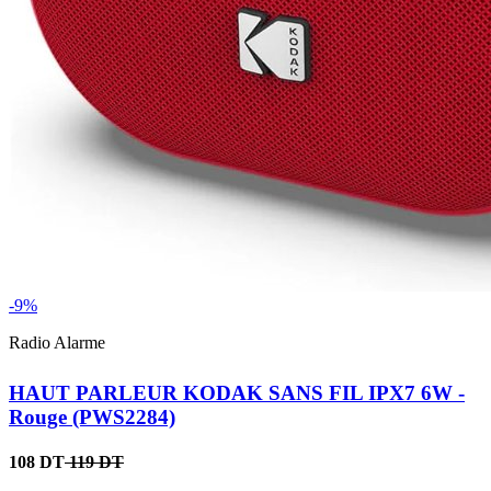
-9%
Radio Alarme
HAUT PARLEUR KODAK SANS FIL IPX7 6W -
Rouge (PWS2284)
108 DT
119 DT