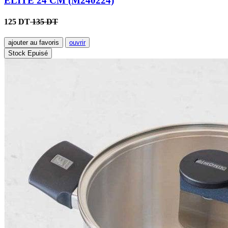
ELITE 24 CM (M240224)
125 DT
135 DT
ajouter au favoris
ouvrir
Stock Epuisé