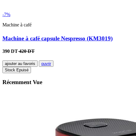
-7%
Machine à café
Machine à café capsule Nespresso (KM3019)
390 DT
420 DT
ajouter au favoris
ouvrir
Stock Epuisé
Récemment Vue