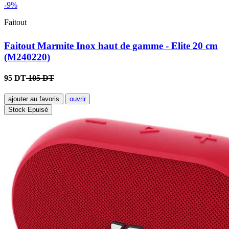
-9%
Faitout
Faitout Marmite Inox haut de gamme - Elite 20 cm
(M240220)
95 DT
105 DT
ajouter au favoris
ouvrir
Stock Epuisé