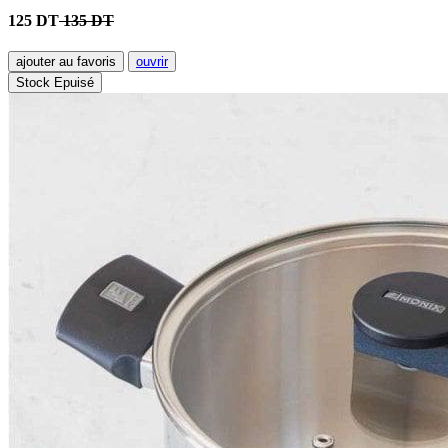
125 DT
135 DT
ajouter au favoris
ouvrir
Stock Epuisé