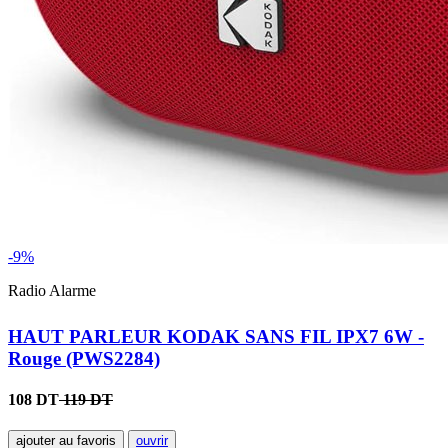
-9%
Radio Alarme
HAUT PARLEUR KODAK SANS FIL IPX7 6W -
Rouge (PWS2284)
108 DT
119 DT
ajouter au favoris
ouvrir