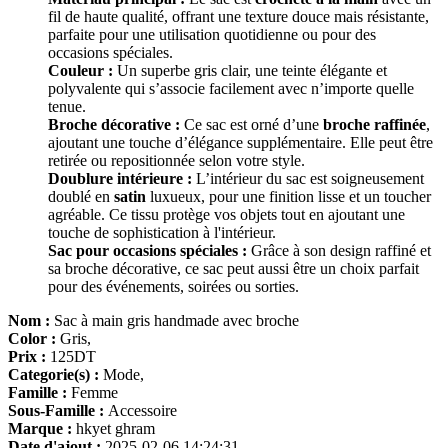
fil de haute qualité, offrant une texture douce mais résistante,
parfaite pour une utilisation quotidienne ou pour des
occasions spéciales.
Couleur :
Un superbe gris clair, une teinte élégante et
polyvalente qui s’associe facilement avec n’importe quelle
tenue.
Broche décorative :
Ce sac est orné d’une
broche raffinée
,
ajoutant une touche d’élégance supplémentaire. Elle peut être
retirée ou repositionnée selon votre style.
Doublure intérieure :
L’intérieur du sac est soigneusement
doublé en
satin
luxueux, pour une finition lisse et un toucher
agréable. Ce tissu protège vos objets tout en ajoutant une
touche de sophistication à l'intérieur.
Sac pour occasions spéciales :
Grâce à son design raffiné et
sa broche décorative, ce sac peut aussi être un choix parfait
pour des événements, soirées ou sorties.
Nom :
Sac à main gris handmade avec broche
Color :
Gris,
Prix :
125DT
Categorie(s) :
Mode,
Famille :
Femme
Sous-Famille :
Accessoire
Marque :
hkyet ghram
Date d'ajout :
2025-02-06 14:24:31