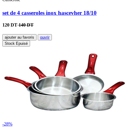
set de 4 casseroles inox hascevher 18/10
120 DT
140 DT
ajouter au favoris
ouvrir
Stock Epuisé
-28%