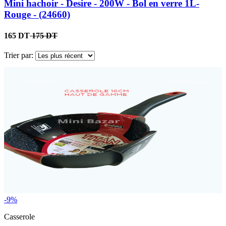
Mini hachoir - Desire - 200W - Bol en verre 1L-
Rouge - (24660)
165 DT
175 DT
Trier par:
-9%
Casserole