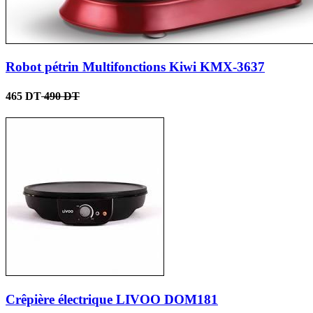
Robot pétrin Multifonctions Kiwi KMX-3637
465 DT
490 DT
Crêpière électrique LIVOO DOM181