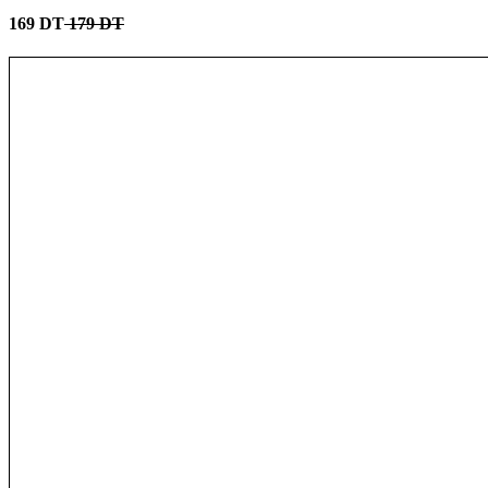
169 DT
179 DT